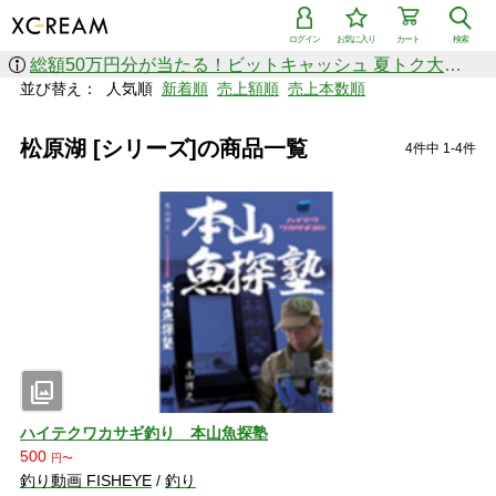
ログイン
お気に入り
カート
検索
総額50万円分が当たる！ビットキャッシュ 夏トク大感謝祭
並び替え：
人気順
新着順
売上額順
売上本数順
松原湖 [シリーズ]の商品一覧
4件中 1-4件
photo_library
ハイテクワカサギ釣り 本山魚探塾
500
円〜
釣り動画 FISHEYE
/
釣り