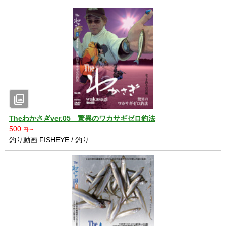
photo_library
Theわかさぎver.05 驚異のワカサギゼロ釣法
500
円〜
釣り動画 FISHEYE
/
釣り