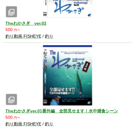
photo_library
Theわかさぎ ver.02
500
円〜
釣り動画 FISHEYE
/
釣り
photo_library
Theわかさぎver.01番外編 全部見せます！水中捕食シーン
500
円〜
釣り動画 FISHEYE
/
釣り