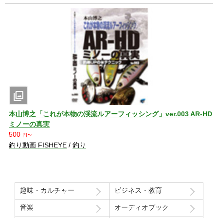
photo_library
本山博之「これが本物の渓流ルアーフィッシング」ver.003 AR-HD
ミノーの真実
500
円〜
釣り動画 FISHEYE
/
釣り
趣味・カルチャー
ビジネス・教育
音楽
オーディオブック