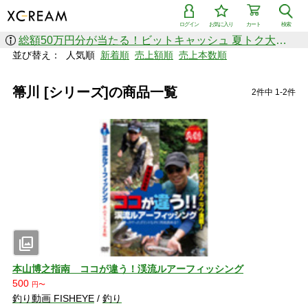
ログイン
お気に入り
カート
検索
総額50万円分が当たる！ビットキャッシュ 夏トク大感謝祭
並び替え：
人気順
新着順
売上額順
売上本数順
箒川 [シリーズ]の商品一覧
2件中 1-2件
photo_library
本山博之指南 ココが違う！渓流ルアーフィッシング
500
円〜
釣り動画 FISHEYE
/
釣り