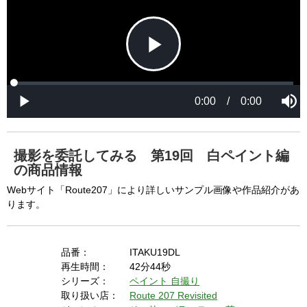
P
L
P
o
r
M
a
o
0:00
/
0:00
u
P
d
g
t
l
l
e
r
e
a
d
e
y
:
s
0
s
%
:
0
撮影を委託してみる 第19回 白ペイント編
%
a
の商品情報
Webサイト「Route207」により詳しいサンプル画像や作品紹介があ
ります。
y
品番：
ITAKU19DL
再生時間：
42分44秒
V
シリーズ：
ペイント
自撮り
取り扱い店：
Route 207 Revisited