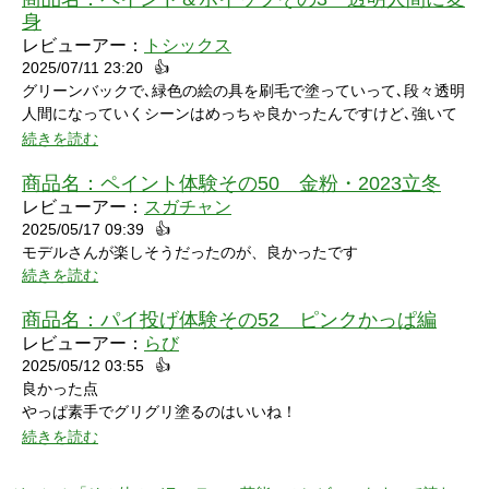
しまいました。
身
レビューアー：
トシックス
2025/07/11 23:20
👍
グリーンバックで､緑色の絵の具を刷毛で塗っていって､段々透明
人間になっていくシーンはめっちゃ良かったんですけど､強いて
言うなら､上半身だけで無くて､全身も透明になる所も見てみたい
続きを読む
なって思いました｡
商品名：
ペイント体験その50 金粉・2023立冬
レビューアー：
スガチャン
2025/05/17 09:39
👍
モデルさんが楽しそうだったのが、良かったです
続きを読む
商品名：
パイ投げ体験その52 ピンクかっぱ編
レビューアー：
らび
2025/05/12 03:55
👍
良かった点
やっぱ素手でグリグリ塗るのはいいね！
特に21分の途中からとてもいい感じ！
続きを読む
序盤のカメラワークがアップでパイを食らう場面が見れるのも良
かった！