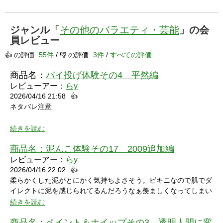
ジャンル「
その他のバラエティ・芸能
」の会
員レビュー
👍 の評価:
55件
/ 👎 の評価:
3件
/
すべての評価
商品名：
パイ投げ体験その4 平然編
レビューアー：
らy
2026/04/16 21:58
👍
ネタバレ注意
続きを読む
商品名：
泥んこ体験その17 2009追加編
レビューアー：
らy
2026/04/16 22:02
👍
シャワーシーンで「お腹にぶつけられたら声出ちゃうだろうな」
柔らかくした泥がとにかく気持ちよさそう。ビキニなので肌でダ
と思っていたところにパイをちょうどぶつけられ「予想が当たっ
イレクトに泥を感じられてるんだろうなぁ羨ましくなってしまい
たw」と笑ってしまいました。リアクションもクールな見た目に
ました。
続きを読む
反して可愛いらしくグッときました。最後の最後でミスってしま
い悔しさを滲ませながら罰ゲームを受けている姿にドキドキして
商品名：
ペイント＆ホイップその3 透明人間に変