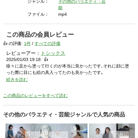
ジャンル：
その他のバラエティ・芸
i
能
ファイル：
mp4
d
この商品の会員レビュー
👍 の評価:
1件
/
すべての評価
レビューアー：
トシックス
e
2025/01/03 19:18
👍
徐々に足から塗って行くのが本当に良かったです､それに顔に塗
った際に目にも絵の具入ってたのも良かったです｡
o
ただ､桶に入った絵の具に顔を付けて欲しかったなと思いました｡
続きを読む
この商品のレビューをすべて読む
その他のバラエティ・芸能ジャンルで人気の商品