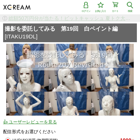
ログイン
お気に入り
カート
検索
検索で「条件を追加して絞り込む」機能を追加しました！
撮影を委託してみる 第19回 白ペイント編
[ITAKU19DL]
👍 ユーザーレビューを見る
配信形式をお選びください