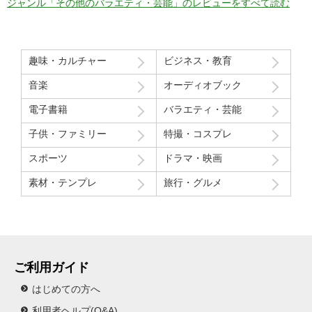
ジャンル「その他のバラエティ・芸能」のレビューをすべて読む
マイナスだった点
モデルさん2人の会話で「これ見てる人はどういう感覚なんだろ
う」という趣旨の発言と「パイを食らう事はなんとも無い」とい
趣味・カルチャー
ビジネス・教育
う趣旨の２つの部分ちょっと気分下がってしまったw
音楽
オーディオブック
Route207さんいつも良い作品をありがとうございます！
電子書籍
バラエティ・芸能
初レビューですが、よく購入させて貰ってます！
子供・ファミリー
特撮・コスプレ
スポーツ
ドラマ・映画
素材・テンプレ
旅行・グルメ
ご利用ガイド
はじめての方へ
利用者ヘルプ(Q&A)