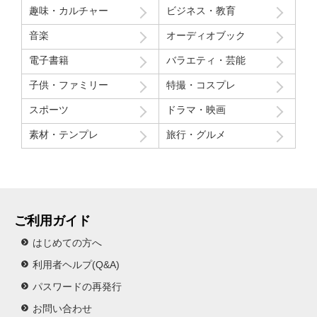
う」という趣旨の発言と「パイを食らう事はなんとも無い」とい
趣味・カルチャー
ビジネス・教育
う趣旨の２つの部分ちょっと気分下がってしまったw
音楽
オーディオブック
Route207さんいつも良い作品をありがとうございます！
電子書籍
バラエティ・芸能
初レビューですが、よく購入させて貰ってます！
子供・ファミリー
特撮・コスプレ
スポーツ
ドラマ・映画
素材・テンプレ
旅行・グルメ
ご利用ガイド
はじめての方へ
利用者ヘルプ(Q&A)
パスワードの再発行
お問い合わせ