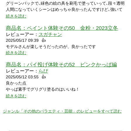
グリーンバックで､緑色の絵の具を刷毛で塗っていって､段々透明
人間になっていくシーンはめっちゃ良かったんですけど､強いて
言うなら､上半身だけで無くて､全身も透明になる所も見てみたい
続きを読む
なって思いました｡
商品名：
ペイント体験その50 金粉・2023立冬
レビューアー：
スガチャン
2025/05/17 09:39
👍
モデルさんが楽しそうだったのが、良かったです
続きを読む
商品名：
パイ投げ体験その52 ピンクかっぱ編
レビューアー：
らび
2025/05/12 03:55
👍
良かった点
やっぱ素手でグリグリ塗るのはいいね！
特に21分の途中からとてもいい感じ！
続きを読む
序盤のカメラワークがアップでパイを食らう場面が見れるのも良
かった！
ジャンル「その他のバラエティ・芸能」のレビューをすべて読む
マイナスだった点
モデルさん2人の会話で「これ見てる人はどういう感覚なんだろ