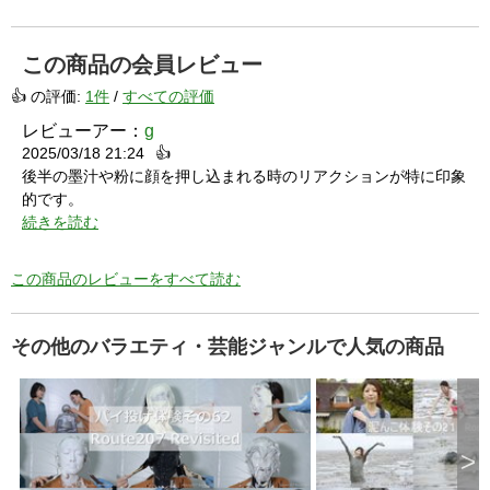
d
この商品の会員レビュー
👍 の評価:
1件
/
すべての評価
レビューアー：
g
e
2025/03/18 21:24
👍
後半の墨汁や粉に顔を押し込まれる時のリアクションが特に印象
的です。
o
続きを読む
この商品のレビューをすべて読む
その他のバラエティ・芸能ジャンルで人気の商品
>