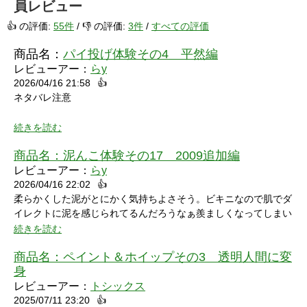
員レビュー
👍 の評価:
55件
/ 👎 の評価:
3件
/
すべての評価
商品名：
パイ投げ体験その4 平然編
レビューアー：
らy
2026/04/16 21:58
👍
ネタバレ注意
続きを読む
商品名：
泥んこ体験その17 2009追加編
レビューアー：
らy
2026/04/16 22:02
👍
シャワーシーンで「お腹にぶつけられたら声出ちゃうだろうな」
柔らかくした泥がとにかく気持ちよさそう。ビキニなので肌でダ
と思っていたところにパイをちょうどぶつけられ「予想が当たっ
イレクトに泥を感じられてるんだろうなぁ羨ましくなってしまい
たw」と笑ってしまいました。リアクションもクールな見た目に
ました。
続きを読む
反して可愛いらしくグッときました。最後の最後でミスってしま
い悔しさを滲ませながら罰ゲームを受けている姿にドキドキして
商品名：
ペイント＆ホイップその3 透明人間に変
しまいました。
身
レビューアー：
トシックス
2025/07/11 23:20
👍