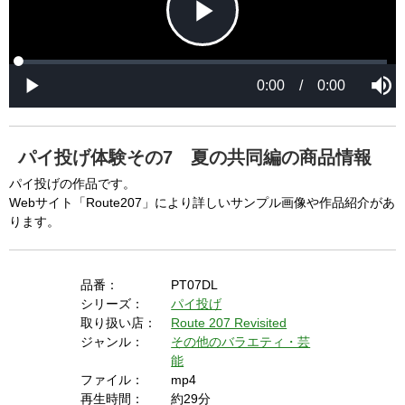
P
L
P
o
r
M
a
o
0:00
/
0:00
u
P
d
g
t
l
l
e
r
e
a
d
e
y
:
s
0
s
%
:
0
パイ投げ体験その7 夏の共同編の商品情報
%
a
パイ投げの作品です。
Webサイト「Route207」により詳しいサンプル画像や作品紹介があ
ります。
y
品番：
PT07DL
シリーズ：
パイ投げ
V
取り扱い店：
Route 207 Revisited
ジャンル：
その他のバラエティ・芸
能
i
ファイル：
mp4
再生時間：
約29分