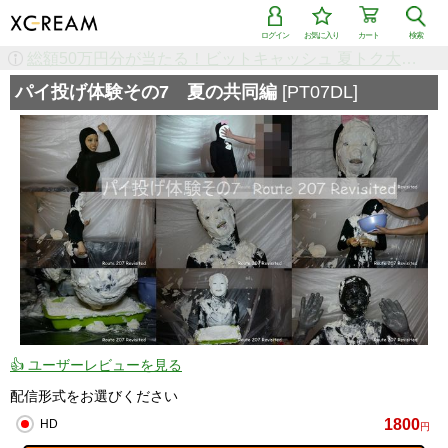
ログイン
お気に入り
カート
検索
検索で「条件を追加して絞り込む」機能を追加しました！
パイ投げ体験その7 夏の共同編
[PT07DL]
👍 ユーザーレビューを見る
配信形式をお選びください
1800
HD
円