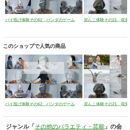
パイ投げ体験その62 パンダのゲーム
泥んこ体験その21 収集
このショップで人気の商品
>
パイ投げ体験その62 パンダのゲーム
泥んこ体験その21 収集
ジャンル「
その他のバラエティ・芸能
」の会