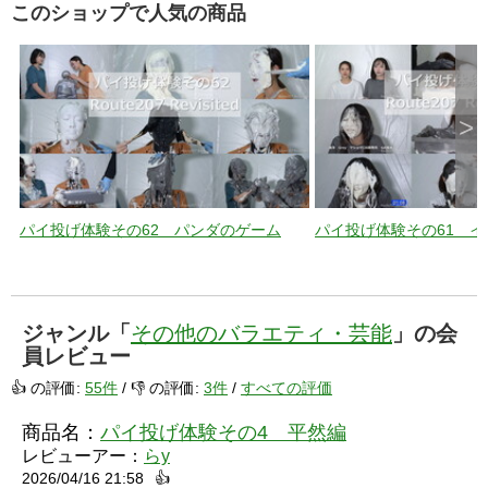
このショップで人気の商品
>
パイ投げ体験その62 パンダのゲーム
パイ投げ体験その61 
ジャンル「
その他のバラエティ・芸能
」の会
員レビュー
👍 の評価:
55件
/ 👎 の評価:
3件
/
すべての評価
商品名：
パイ投げ体験その4 平然編
レビューアー：
らy
2026/04/16 21:58
👍