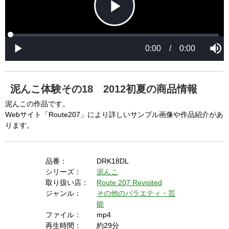
P
L
P
o
r
M
a
o
0:00
/
0:00
u
P
d
g
t
l
l
e
r
e
a
d
e
y
:
s
0
s
%
:
0
泥んこ体験その18 2012初夏の商品情報
%
a
泥んこの作品です。
Webサイト「Route207」により詳しいサンプル画像や作品紹介があ
ります。
y
品番：
DRK18DL
シリーズ：
泥んこ
V
取り扱い店：
Route 207 Revisited
ジャンル：
その他のバラエティ・芸
能
i
ファイル：
mp4
再生時間：
約29分