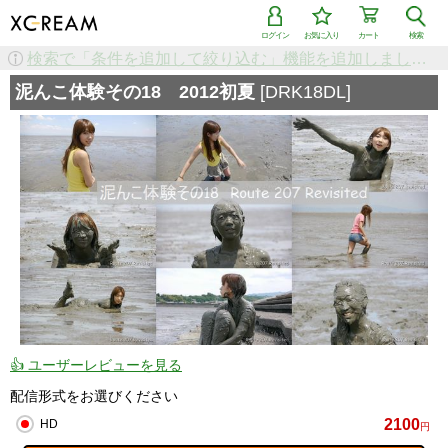
ログイン
お気に入り
カート
検索
検索で「条件を追加して絞り込む」機能を追加しました！
泥んこ体験その18 2012初夏
[DRK18DL]
👍 ユーザーレビューを見る
配信形式をお選びください
2100
HD
円