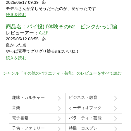
2025/05/17 09:39
👍
モデルさんが楽しそうだったのが、良かったです
続きを読む
商品名：
パイ投げ体験その52 ピンクかっぱ編
レビューアー：
らび
2025/05/12 03:55
👍
良かった点
やっぱ素手でグリグリ塗るのはいいね！
特に21分の途中からとてもいい感じ！
続きを読む
序盤のカメラワークがアップでパイを食らう場面が見れるのも良
かった！
ジャンル「その他のバラエティ・芸能」のレビューをすべて読む
マイナスだった点
モデルさん2人の会話で「これ見てる人はどういう感覚なんだろ
う」という趣旨の発言と「パイを食らう事はなんとも無い」とい
趣味・カルチャー
ビジネス・教育
う趣旨の２つの部分ちょっと気分下がってしまったw
音楽
オーディオブック
Route207さんいつも良い作品をありがとうございます！
電子書籍
バラエティ・芸能
初レビューですが、よく購入させて貰ってます！
子供・ファミリー
特撮・コスプレ