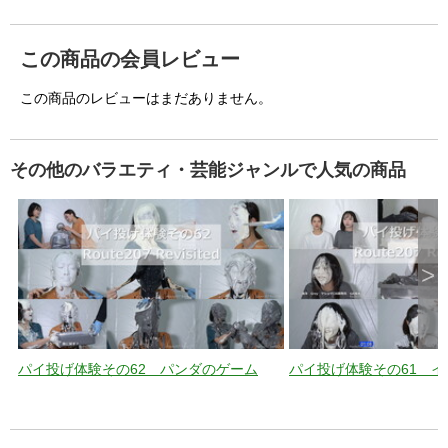
d
この商品の会員レビュー
この商品のレビューはまだありません。
e
その他のバラエティ・芸能ジャンルで人気の商品
o
>
パイ投げ体験その62 パンダのゲーム
パイ投げ体験その61 