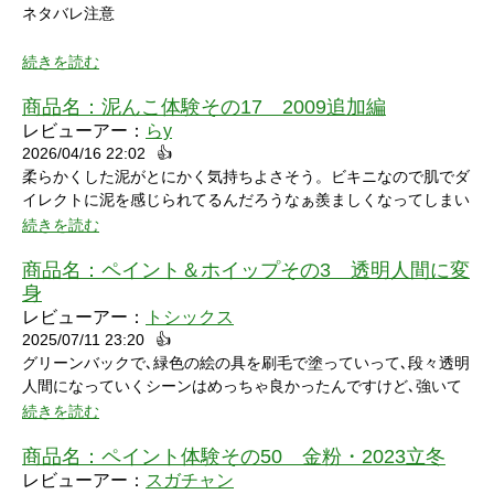
ネタバレ注意
続きを読む
商品名：
泥んこ体験その17 2009追加編
レビューアー：
らy
2026/04/16 22:02
👍
シャワーシーンで「お腹にぶつけられたら声出ちゃうだろうな」
柔らかくした泥がとにかく気持ちよさそう。ビキニなので肌でダ
と思っていたところにパイをちょうどぶつけられ「予想が当たっ
イレクトに泥を感じられてるんだろうなぁ羨ましくなってしまい
たw」と笑ってしまいました。リアクションもクールな見た目に
ました。
続きを読む
反して可愛いらしくグッときました。最後の最後でミスってしま
い悔しさを滲ませながら罰ゲームを受けている姿にドキドキして
商品名：
ペイント＆ホイップその3 透明人間に変
しまいました。
身
レビューアー：
トシックス
2025/07/11 23:20
👍
グリーンバックで､緑色の絵の具を刷毛で塗っていって､段々透明
人間になっていくシーンはめっちゃ良かったんですけど､強いて
言うなら､上半身だけで無くて､全身も透明になる所も見てみたい
続きを読む
なって思いました｡
商品名：
ペイント体験その50 金粉・2023立冬
レビューアー：
スガチャン