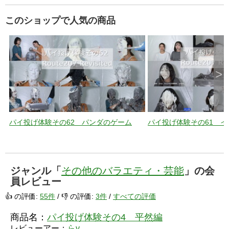
このショップで人気の商品
>
パイ投げ体験その62 パンダのゲーム
パイ投げ体験その61 
ジャンル「
その他のバラエティ・芸能
」の会
員レビュー
👍 の評価:
55件
/ 👎 の評価:
3件
/
すべての評価
商品名：
パイ投げ体験その4 平然編
レビューアー：
らy