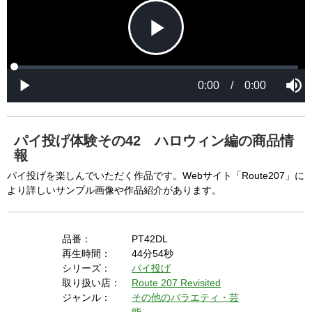
P
L
P
o
r
M
a
o
0:00
/
0:00
u
P
d
g
t
l
l
e
r
e
a
d
e
y
:
s
0
s
%
:
0
パイ投げ体験その42 ハロウィン編の商品情
%
a
報
パイ投げを楽しんでいただく作品です。Webサイト「Route207」に
より詳しいサンプル画像や作品紹介があります。
y
品番：
PT42DL
再生時間：
44分54秒
V
シリーズ：
パイ投げ
取り扱い店：
Route 207 Revisited
ジャンル：
その他のバラエティ・芸