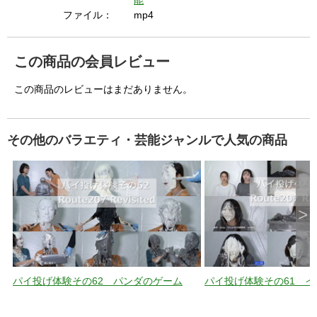
i
能
ファイル：
mp4
d
この商品の会員レビュー
この商品のレビューはまだありません。
e
その他のバラエティ・芸能ジャンルで人気の商品
o
>
パイ投げ体験その62 パンダのゲーム
パイ投げ体験その61 