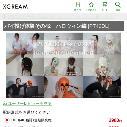
ログイン
お気に入り
カート
検索
検索で「条件を追加して絞り込む」機能を追加しました！
パイ投げ体験その42 ハロウィン編
[PT42DL]
👍 ユーザーレビューを見る
配信形式をお選びください
2980
UHD(4K)画質 (無期限視聴)
円