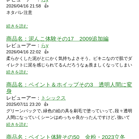
2026/04/16 21:58
👍
ネタバレ注意
続きを読む
商品名：
泥んこ体験その17 2009追加編
レビューアー：
らy
2026/04/16 22:02
👍
シャワーシーンで「お腹にぶつけられたら声出ちゃうだろうな」
柔らかくした泥がとにかく気持ちよさそう。ビキニなので肌でダ
と思っていたところにパイをちょうどぶつけられ「予想が当たっ
イレクトに泥を感じられてるんだろうなぁ羨ましくなってしまい
たw」と笑ってしまいました。リアクションもクールな見た目に
ました。
続きを読む
反して可愛いらしくグッときました。最後の最後でミスってしま
い悔しさを滲ませながら罰ゲームを受けている姿にドキドキして
商品名：
ペイント＆ホイップその3 透明人間に変
しまいました。
身
レビューアー：
トシックス
2025/07/11 23:20
👍
グリーンバックで､緑色の絵の具を刷毛で塗っていって､段々透明
人間になっていくシーンはめっちゃ良かったんですけど､強いて
言うなら､上半身だけで無くて､全身も透明になる所も見てみたい
続きを読む
なって思いました｡
商品名：
ペイント体験その50 金粉・2023立冬