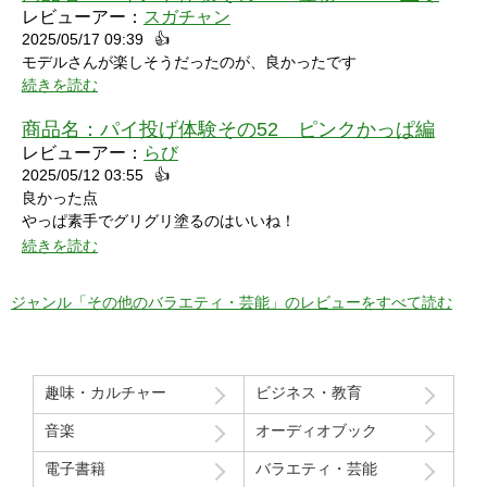
レビューアー：
スガチャン
2025/05/17 09:39
👍
モデルさんが楽しそうだったのが、良かったです
続きを読む
商品名：
パイ投げ体験その52 ピンクかっぱ編
レビューアー：
らび
2025/05/12 03:55
👍
良かった点
やっぱ素手でグリグリ塗るのはいいね！
特に21分の途中からとてもいい感じ！
続きを読む
序盤のカメラワークがアップでパイを食らう場面が見れるのも良
かった！
ジャンル「その他のバラエティ・芸能」のレビューをすべて読む
マイナスだった点
モデルさん2人の会話で「これ見てる人はどういう感覚なんだろ
う」という趣旨の発言と「パイを食らう事はなんとも無い」とい
趣味・カルチャー
ビジネス・教育
う趣旨の２つの部分ちょっと気分下がってしまったw
音楽
オーディオブック
Route207さんいつも良い作品をありがとうございます！
電子書籍
バラエティ・芸能
初レビューですが、よく購入させて貰ってます！