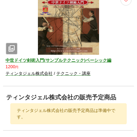
説明を折りたたむ
photo_library
中世ドイツ剣術入門(サンプルテクニック)ベーシック編
1200
円
ティンタジェル株式会社
/
テクニック・講座
ティンタジェル株式会社の販売予定商品
ティンタジェル株式会社の販売予定商品は準備中で
す。