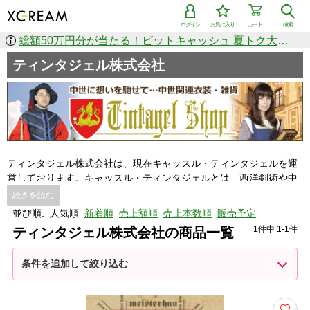
ログイン
お気に入り
カート
検索
総額50万円分が当たる！ビットキャッシュ 夏トク大感謝祭
ティンタジェル株式会社
ティンタジェル株式会社は、現在キャッスル・ティンタジェルを運
営しております。キャッスル・ティンタジェルとは、西洋剣術や中
世ヨーロッパ文化を発信・運営し、 様々なイベントスペースを提供
続きを読む
するティンタジェル株式会社の業務形態のひとつです。様々な中世
並び順:
人気順
新着順
売上額順
売上本数順
販売予定
ヨーロッパ文化の交流を通して、日本人の心をより豊かにさせ、 キ
1件中 1-1件
ティンタジェル株式会社の商品一覧
ャッスル・ティンタジェルと共に双方発展していくことを目標と
し、 基本理念としております。
条件を追加して絞り込む
Tel 080-3690-8657
Mail(日本語対応) ykasai@castletintagel.com
Mail(英語対応) jnoyes@castletintagel.com