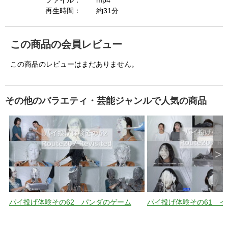
i
ファイル：
mp4
再生時間：
約31分
d
この商品の会員レビュー
この商品のレビューはまだありません。
e
その他のバラエティ・芸能ジャンルで人気の商品
o
>
パイ投げ体験その62 パンダのゲーム
パイ投げ体験その61 