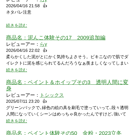
2026/04/16 21:58
👍
ネタバレ注意
続きを読む
商品名：
泥んこ体験その17 2009追加編
レビューアー：
らy
2026/04/16 22:02
👍
シャワーシーンで「お腹にぶつけられたら声出ちゃうだろうな」
柔らかくした泥がとにかく気持ちよさそう。ビキニなので肌でダ
と思っていたところにパイをちょうどぶつけられ「予想が当たっ
イレクトに泥を感じられてるんだろうなぁ羨ましくなってしまい
たw」と笑ってしまいました。リアクションもクールな見た目に
ました。
続きを読む
反して可愛いらしくグッときました。最後の最後でミスってしま
い悔しさを滲ませながら罰ゲームを受けている姿にドキドキして
商品名：
ペイント＆ホイップその3 透明人間に変
しまいました。
身
レビューアー：
トシックス
2025/07/11 23:20
👍
グリーンバックで､緑色の絵の具を刷毛で塗っていって､段々透明
人間になっていくシーンはめっちゃ良かったんですけど､強いて
言うなら､上半身だけで無くて､全身も透明になる所も見てみたい
続きを読む
なって思いました｡
商品名：
ペイント体験その50 金粉・2023立冬