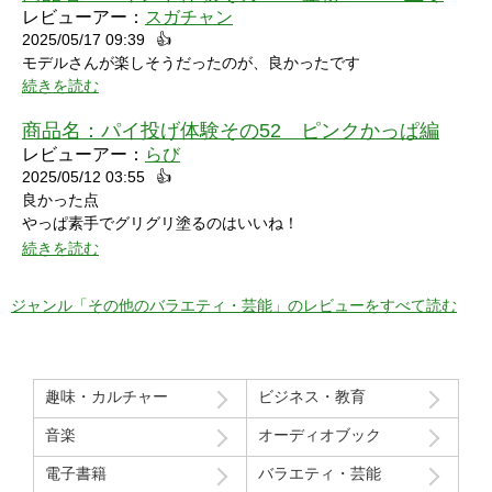
レビューアー：
スガチャン
2025/05/17 09:39
👍
モデルさんが楽しそうだったのが、良かったです
続きを読む
商品名：
パイ投げ体験その52 ピンクかっぱ編
レビューアー：
らび
2025/05/12 03:55
👍
良かった点
やっぱ素手でグリグリ塗るのはいいね！
特に21分の途中からとてもいい感じ！
続きを読む
序盤のカメラワークがアップでパイを食らう場面が見れるのも良
かった！
ジャンル「その他のバラエティ・芸能」のレビューをすべて読む
マイナスだった点
モデルさん2人の会話で「これ見てる人はどういう感覚なんだろ
う」という趣旨の発言と「パイを食らう事はなんとも無い」とい
趣味・カルチャー
ビジネス・教育
う趣旨の２つの部分ちょっと気分下がってしまったw
音楽
オーディオブック
Route207さんいつも良い作品をありがとうございます！
電子書籍
バラエティ・芸能
初レビューですが、よく購入させて貰ってます！