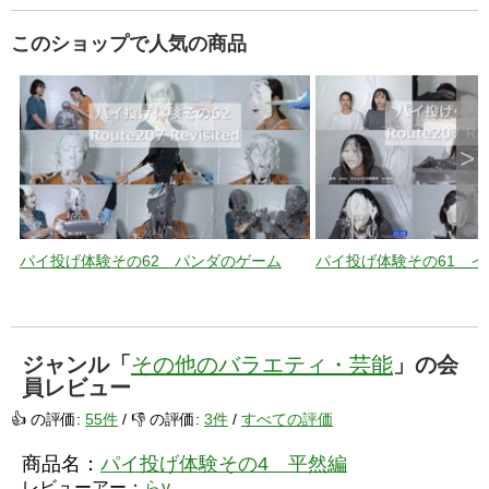
このショップで人気の商品
>
パイ投げ体験その62 パンダのゲーム
パイ投げ体験その61 
ジャンル「
その他のバラエティ・芸能
」の会
員レビュー
👍 の評価:
55件
/ 👎 の評価:
3件
/
すべての評価
商品名：
パイ投げ体験その4 平然編
レビューアー：
らy