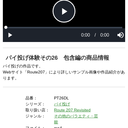
P
L
P
o
r
M
a
o
0:00
/
0:00
u
P
d
g
t
l
l
e
r
e
a
d
e
y
:
s
0
s
%
:
0
パイ投げ体験その26 包含編の商品情報
%
a
パイ投げの作品です。
Webサイト「Route207」により詳しいサンプル画像や作品紹介があ
ります。
y
品番：
PT26DL
シリーズ：
パイ投げ
V
取り扱い店：
Route 207 Revisited
ジャンル：
その他のバラエティ・芸
能