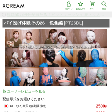
ログイン
お気に入り
カート
検索
検索で「条件を追加して絞り込む」機能を追加しました！
パイ投げ体験その26 包含編
[PT26DL]
👍 ユーザーレビューを見る
配信形式をお選びください
2500
UHD(4K)画質 (無期限視聴)
円